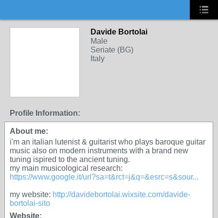
Davide Bortolai
Male
Seriate (BG)
Italy
Profile Information:
About me:
i'm an italian lutenist & guitarist who plays baroque guitar
music also on modern instruments with a brand new
tuning ispired to the ancient tuning.
my main musicological research:
https://www.google.it/url?sa=t&rct=j&q=&esrc=s&sour...
my website:
http://davidebortolai.wixsite.com/davide-
bortolai-sito
Website: