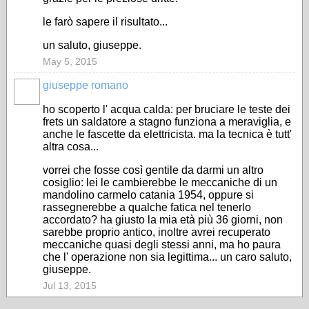
le farò sapere il risultato...
un saluto, giuseppe.
May 5, 2015
giuseppe romano
ho scoperto l' acqua calda: per bruciare le teste dei
frets un saldatore a stagno funziona a meraviglia, e
anche le fascette da elettricista. ma la tecnica è tutt'
altra cosa...
vorrei che fosse così gentile da darmi un altro
cosiglio: lei le cambierebbe le meccaniche di un
mandolino carmelo catania 1954, oppure si
rassegnerebbe a qualche fatica nel tenerlo
accordato? ha giusto la mia età più 36 giorni, non
sarebbe proprio antico, inoltre avrei recuperato
meccaniche quasi degli stessi anni, ma ho paura
che l' operazione non sia legittima... un caro saluto,
giuseppe.
Jul 13, 2015